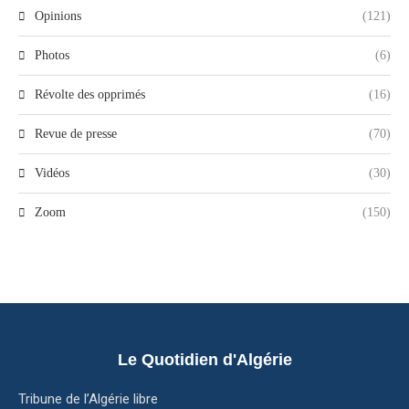
Opinions
(121)
Photos
(6)
Révolte des opprimés
(16)
Revue de presse
(70)
Vidéos
(30)
Zoom
(150)
Le Quotidien d'Algérie
Tribune de l’Algérie libre